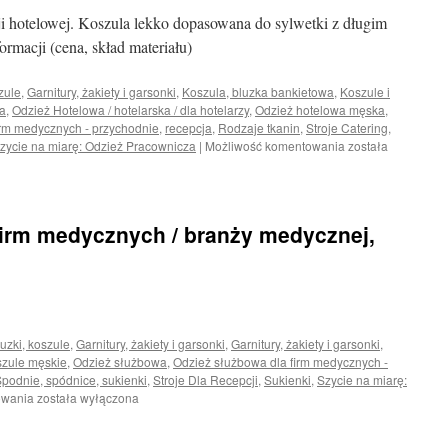
cji hotelowej. Koszula lekko dopasowana do sylwetki z długim
ormacji (cena, skład materiału)
zule
,
Garnitury, żakiety i garsonki
,
Koszula, bluzka bankietowa
,
Koszule i
a
,
Odzież Hotelowa / hotelarska / dla hotelarzy
,
Odzież hotelowa męska
,
irm medycznych - przychodnie
,
recepcja
,
Rodzaje tkanin
,
Stroje Catering
,
Elegancka
zycie na miarę: Odzież Pracownicza
|
Możliwość komentowania
została
koszula
do
biura
i
firm medycznych / branży medycznej,
recepcji
hotelowej
uzki, koszule
,
Garnitury, żakiety i garsonki
,
Garnitury, żakiety i garsonki
,
szule męskie
,
Odzież służbowa
,
Odzież służbowa dla firm medycznych -
podnie, spódnice, sukienki
,
Stroje Dla Recepcji
,
Sukienki
,
Szycie na miarę:
Odzież
owania
została wyłączona
służbowa
dla