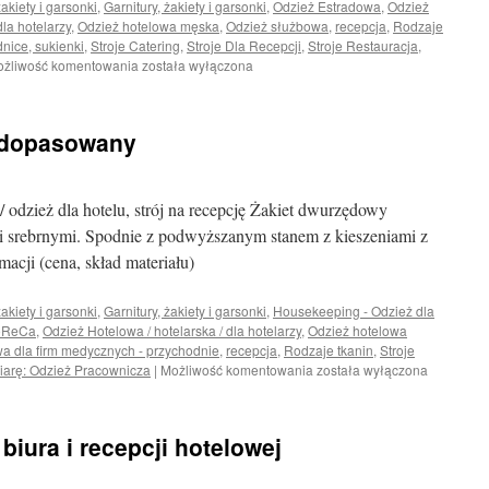
żakiety i garsonki
,
Garnitury, żakiety i garsonki
,
Odzież Estradowa
,
Odzież
dla hotelarzy
,
Odzież hotelowa męska
,
Odzież służbowa
,
recepcja
,
Rodzaje
nice, sukienki
,
Stroje Catering
,
Stroje Dla Recepcji
,
Stroje Restauracja
,
Garnitur
żliwość komentowania
została wyłączona
idealny
do
biura,
 dopasowany
recepcji
hotelowej
odzież dla hotelu, strój na recepcję Żakiet dwurzędowy
i srebrnymi. Spodnie z podwyższanym stanem z kieszeniami z
acji (cena, skład materiału)
żakiety i garsonki
,
Garnitury, żakiety i garsonki
,
Housekeeping - Odzież dla
oReCa
,
Odzież Hotelowa / hotelarska / dla hotelarzy
,
Odzież hotelowa
a dla firm medycznych - przychodnie
,
recepcja
,
Rodzaje tkanin
,
Stroje
Garnitur
iarę: Odzież Pracownicza
|
Możliwość komentowania
została wyłączona
dwurzędowy
dopasowany
biura i recepcji hotelowej