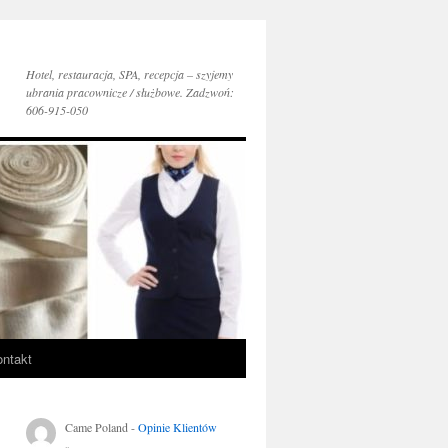
Hotel, restauracja, SPA, recepcja – szyjemy
ubrania pracownicze / służbowe. Zadzwoń:
606-915-050
ntakt
Came Poland
-
Opinie Klientów
..