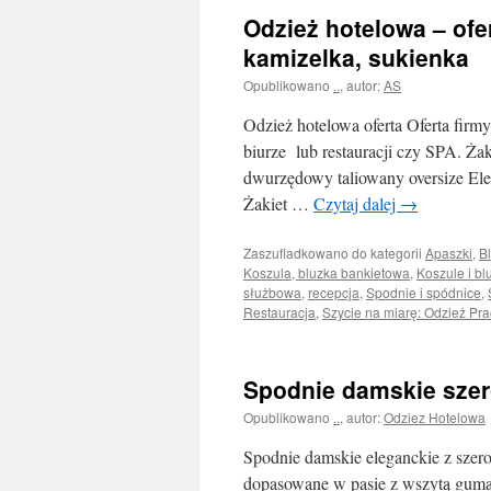
Odzież hotelowa – ofer
kamizelka, sukienka
Opublikowano
..
,
autor:
AS
Odzież hotelowa oferta Oferta firmy
biurze lub restauracji czy SPA. Ż
dwurzędowy taliowany oversize El
Żakiet …
Czytaj dalej
→
Zaszufladkowano do kategorii
Apaszki
,
Bl
Koszula, bluzka bankietowa
,
Koszule i bl
służbowa
,
recepcja
,
Spodnie i spódnice
,
Restauracja
,
Szycie na miarę: Odzież Pr
Spodnie damskie szer
Opublikowano
..
,
autor:
Odziez Hotelowa
Spodnie damskie eleganckie z sze
dopasowane w pasie z wszytą gumą 