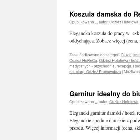
Koszula damska do Re
Opublikowano
..
,
autor:
Odziez Hotelowa
Elegancka koszula do pracy w exk
oddychająca. Zobacz więcej (cena, 
Zaszufladkowano do kategorii
Bluzki, kos
Odzież HoReCa
,
Odzież Hotelowa / hotela
medycznych - przychodnie
,
recepcja
,
Rod
na miarę: Odzież Pracownicza
|
Możliwoś
Garnitur idealny do bi
Opublikowano
..
,
autor:
Odziez Hotelowa
Elegancki garnitur damski / hotel,
Eleganckie spodnie damskie z pod
przodu. Więcej informacji (cena, sk