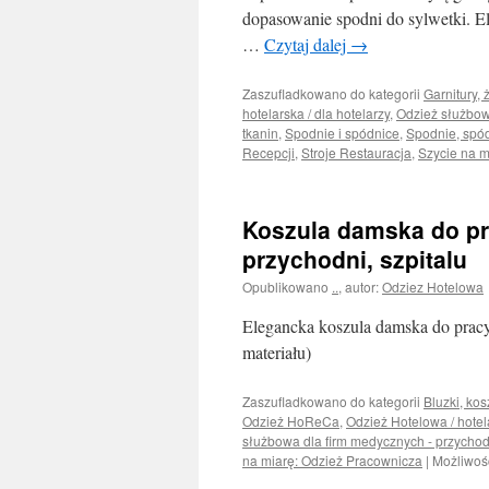
dopasowanie spodni do sylwetki. E
…
Czytaj dalej
→
Zaszufladkowano do kategorii
Garnitury, 
hotelarska / dla hotelarzy
,
Odzież służbo
tkanin
,
Spodnie i spódnice
,
Spodnie, spód
Recepcji
,
Stroje Restauracja
,
Szycie na m
Koszula damska do pra
przychodni, szpitalu
Opublikowano
..
,
autor:
Odziez Hotelowa
Elegancka koszula damska do pracy
materiału)
Zaszufladkowano do kategorii
Bluzki, kos
Odzież HoReCa
,
Odzież Hotelowa / hotela
służbowa dla firm medycznych - przycho
na miarę: Odzież Pracownicza
|
Możliwoś