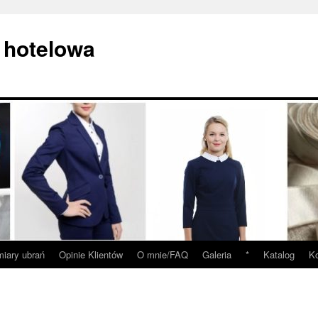
 hotelowa
iary ubrań
Opinie Klientów
O mnie/FAQ
Galeria
*
Katalog
Ko