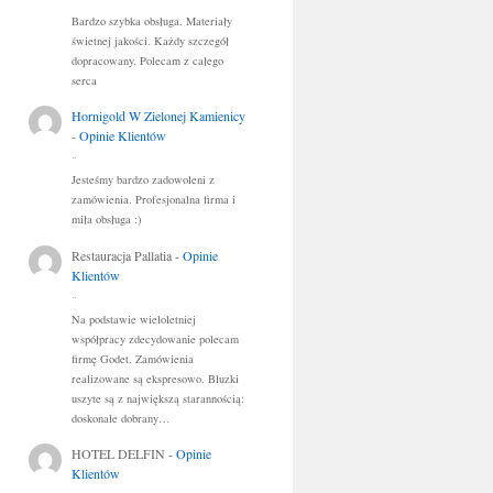
Bardzo szybka obsługa. Materiały
świetnej jakości. Każdy szczegół
dopracowany. Polecam z całego
serca
Hornigold W Zielonej Kamienicy
-
Opinie Klientów
..
Jesteśmy bardzo zadowoleni z
zamówienia. Profesjonalna firma i
miła obsługa :)
Restauracja Pallatia
-
Opinie
Klientów
..
Na podstawie wieloletniej
współpracy zdecydowanie polecam
firmę Godet. Zamówienia
realizowane są ekspresowo. Bluzki
uszyte są z największą starannością:
doskonale dobrany…
HOTEL DELFIN
-
Opinie
Klientów