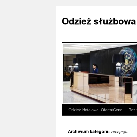
Przejdź
do
Odzież służbowa
treści
Odzież Hotelowa. Oferta/Cena
Rozm
recepcja
Archiwum kategorii: