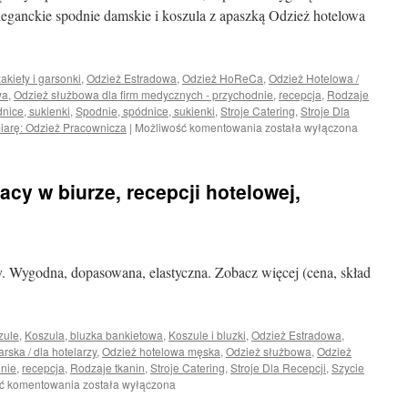
leganckie spodnie damskie i koszula z apaszką Odzież hotelowa
żakiety i garsonki
,
Odzież Estradowa
,
Odzież HoReCa
,
Odzież Hotelowa /
wa
,
Odzież służbowa dla firm medycznych - przychodnie
,
recepcja
,
Rodzaje
nice, sukienki
,
Spodnie, spódnice, sukienki
,
Stroje Catering
,
Stroje Dla
Spodnie
iarę: Odzież Pracownicza
|
Możliwość komentowania
została wyłączona
damskie
szerokie
cy w biurze, recepcji hotelowej,
. Wygodna, dopasowana, elastyczna. Zobacz więcej (cena, skład
zule
,
Koszula, bluzka bankietowa
,
Koszule i bluzki
,
Odzież Estradowa
,
rska / dla hotelarzy
,
Odzież hotelowa męska
,
Odzież służbowa
,
Odzież
dnie
,
recepcja
,
Rodzaje tkanin
,
Stroje Catering
,
Stroje Dla Recepcji
,
Szycie
Koszula
ć komentowania
została wyłączona
damska