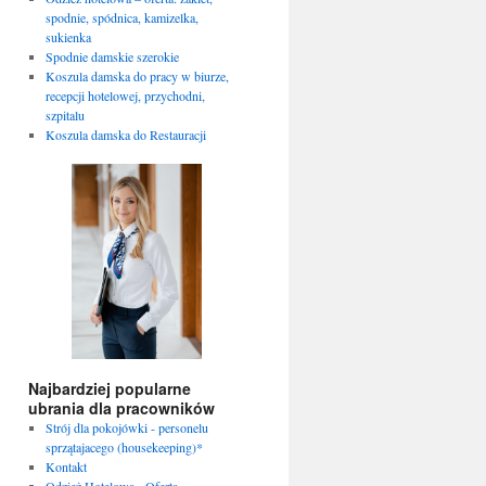
spodnie, spódnica, kamizelka,
sukienka
Spodnie damskie szerokie
Koszula damska do pracy w biurze,
recepcji hotelowej, przychodni,
szpitalu
Koszula damska do Restauracji
Najbardziej popularne
ubrania dla pracowników
Strój dla pokojówki - personelu
sprzątajacego (housekeeping)*
Kontakt
Odzież Hotelowa - Oferta