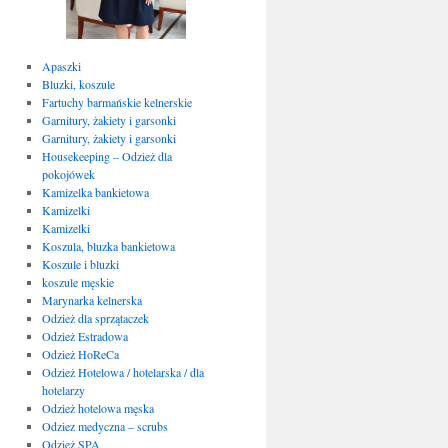
Apaszki
Bluzki, koszule
Fartuchy barmańskie kelnerskie
Garnitury, żakiety i garsonki
Garnitury, żakiety i garsonki
Housekeeping – Odzież dla
pokojówek
Kamizelka bankietowa
Kamizelki
Kamizelki
Koszula, bluzka bankietowa
Koszule i bluzki
koszule męskie
Marynarka kelnerska
Odzież dla sprzątaczek
Odzież Estradowa
Odzież HoReCa
Odzież Hotelowa / hotelarska / dla
hotelarzy
Odzież hotelowa męska
Odziez medyczna – scrubs
Odzież SPA