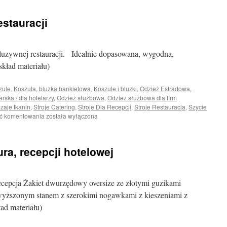
do
pracy
stauracji
w
biurze,
recepcji
hotelowej,
luzywnej restauracji. Idealnie dopasowana, wygodna,
przychodni,
skład materiału)
szpitalu
zule
,
Koszula, bluzka bankietowa
,
Koszule i bluzki
,
Odzież Estradowa
,
rska / dla hotelarzy
,
Odzież służbowa
,
Odzież służbowa dla firm
zaje tkanin
,
Stroje Catering
,
Stroje Dla Recepcji
,
Stroje Restauracja
,
Szycie
Koszula
ć komentowania
została wyłączona
damska
do
Restauracji
ura, recepcji hotelowej
 recepcja Żakiet dwurzędowy oversize ze złotymi guzikami
wyższonym stanem z szerokimi nogawkami z kieszeniami z
ład materiału)