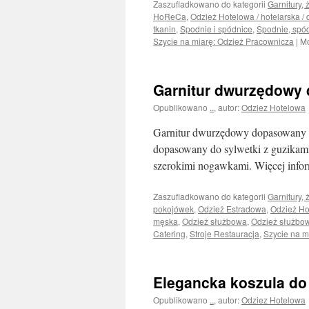
Zaszufladkowano do kategorii
Garnitury, 
HoReCa
,
Odzież Hotelowa / hotelarska / 
tkanin
,
Spodnie i spódnice
,
Spodnie, spód
Szycie na miarę: Odzież Pracownicza
|
Mo
Garnitur dwurzędowy
Opublikowano
..
,
autor:
Odziez Hotelowa
Garnitur dwurzędowy dopasowany / 
dopasowany do sylwetki z guzikam
szerokimi nogawkami. Więcej inform
Zaszufladkowano do kategorii
Garnitury, 
pokojówek
,
Odzież Estradowa
,
Odzież H
męska
,
Odzież służbowa
,
Odzież służbow
Catering
,
Stroje Restauracja
,
Szycie na m
Elegancka koszula do 
Opublikowano
..
,
autor:
Odziez Hotelowa