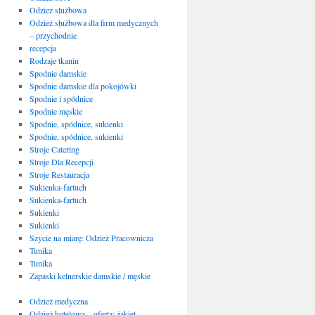
Odzież służbowa
Odzież służbowa dla firm medycznych
– przychodnie
recepcja
Rodzaje tkanin
Spodnie damskie
Spodnie damskie dla pokojówki
Spodnie i spódnice
Spodnie męskie
Spodnie, spódnice, sukienki
Spodnie, spódnice, sukienki
Stroje Catering
Stroje Dla Recepcji
Stroje Restauracja
Sukienka-fartuch
Sukienka-fartuch
Sukienki
Sukienki
Szycie na miarę: Odzież Pracownicza
Tunika
Tunika
Zapaski kelnerskie damskie / męskie
Odzież medyczna
Odzież hotelowa – oferta: żakiet,