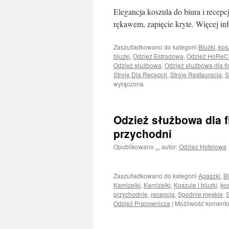
Elegancja koszula do biura i recep
rękawem, zapięcie kryte. Więcej inf
Zaszufladkowano do kategorii
Bluzki, kos
bluzki
,
Odzież Estradowa
,
Odzież HoReC
Odzież służbowa
,
Odzież służbowa dla f
Stroje Dla Recepcji
,
Stroje Restauracja
,
S
wyłączona
Odzież służbowa dla 
przychodni
Opublikowano
..
,
autor:
Odziez Hotelowa
Zaszufladkowano do kategorii
Apaszki
,
Bl
Kamizelki
,
Kamizelki
,
Koszule i bluzki
,
ko
przychodnie
,
recepcja
,
Spodnie męskie
,
S
Odzież Pracownicza
|
Możliwość koment