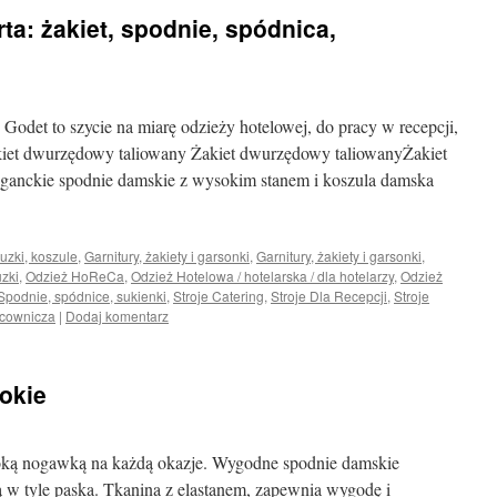
ta: żakiet, spodnie, spódnica,
 Godet to szycie na miarę odzieży hotelowej, do pracy w recepcji,
akiet dwurzędowy taliowany Żakiet dwurzędowy taliowanyŻakiet
eganckie spodnie damskie z wysokim stanem i koszula damska
uzki, koszule
,
Garnitury, żakiety i garsonki
,
Garnitury, żakiety i garsonki
,
uzki
,
Odzież HoReCa
,
Odzież Hotelowa / hotelarska / dla hotelarzy
,
Odzież
Spodnie, spódnice, sukienki
,
Stroje Catering
,
Stroje Dla Recepcji
,
Stroje
acownicza
|
Dodaj komentarz
okie
roką nogawką na każdą okazje. Wygodne spodnie damskie
w tyle paska. Tkanina z elastanem, zapewnia wygodę i