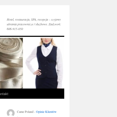
Hotel, restauracja, SPA, recepcja – szyjemy
ubrania pracownicze / służbowe. Zadzwoń:
606-915-050
ntakt
Came Poland
-
Opinie Klientów
..