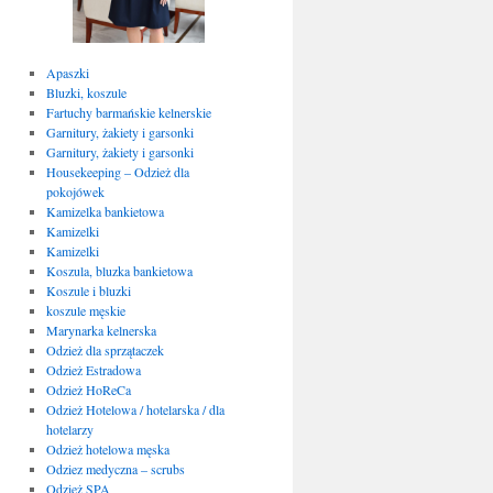
Apaszki
Bluzki, koszule
Fartuchy barmańskie kelnerskie
Garnitury, żakiety i garsonki
Garnitury, żakiety i garsonki
Housekeeping – Odzież dla
pokojówek
Kamizelka bankietowa
Kamizelki
Kamizelki
Koszula, bluzka bankietowa
Koszule i bluzki
koszule męskie
Marynarka kelnerska
Odzież dla sprzątaczek
Odzież Estradowa
Odzież HoReCa
Odzież Hotelowa / hotelarska / dla
hotelarzy
Odzież hotelowa męska
Odziez medyczna – scrubs
Odzież SPA