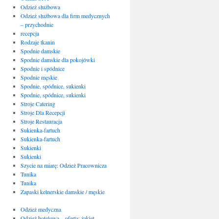
Odzież służbowa
Odzież służbowa dla firm medycznych
– przychodnie
recepcja
Rodzaje tkanin
Spodnie damskie
Spodnie damskie dla pokojówki
Spodnie i spódnice
Spodnie męskie
Spodnie, spódnice, sukienki
Spodnie, spódnice, sukienki
Stroje Catering
Stroje Dla Recepcji
Stroje Restauracja
Sukienka-fartuch
Sukienka-fartuch
Sukienki
Sukienki
Szycie na miarę: Odzież Pracownicza
Tunika
Tunika
Zapaski kelnerskie damskie / męskie
Odzież medyczna
Odzież hotelowa – oferta: żakiet,