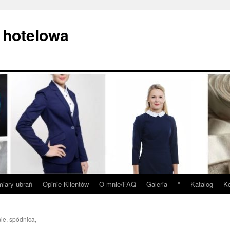
 hotelowa
iary ubrań
Opinie Klientów
O mnie/FAQ
Galeria
*
Katalog
Ko
ie, spódnica,