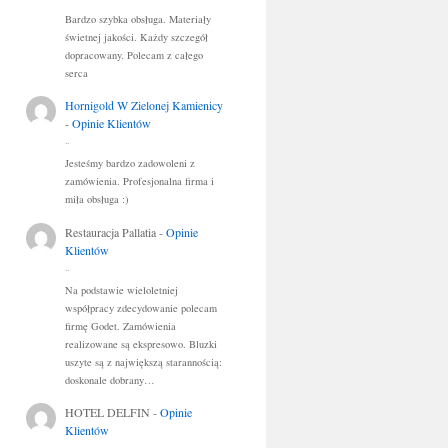
Bardzo szybka obsługa. Materiały
świetnej jakości. Każdy szczegół
dopracowany. Polecam z całego
serca
Hornigold W Zielonej Kamienicy
-
Opinie Klientów
..
Jesteśmy bardzo zadowoleni z
zamówienia. Profesjonalna firma i
miła obsługa :)
Restauracja Pallatia
-
Opinie
Klientów
..
Na podstawie wieloletniej
współpracy zdecydowanie polecam
firmę Godet. Zamówienia
realizowane są ekspresowo. Bluzki
uszyte są z największą starannością:
doskonale dobrany…
HOTEL DELFIN
-
Opinie
Klientów