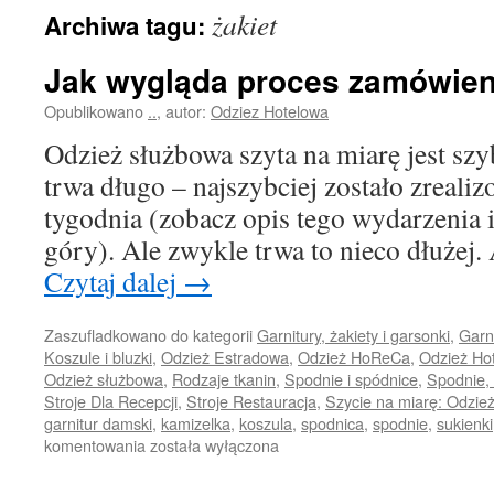
żakiet
Archiwa tagu:
Jak wygląda proces zamówien
Opublikowano
..
,
autor:
Odziez Hotelowa
Odzież służbowa szyta na miarę jest sz
trwa długo – najszybciej zostało zreali
tygodnia (zobacz opis tego wydarzenia i 
góry). Ale zwykle trwa to nieco dłużej
Czytaj dalej
→
Zaszufladkowano do kategorii
Garnitury, żakiety i garsonki
,
Garni
Koszule i bluzki
,
Odzież Estradowa
,
Odzież HoReCa
,
Odzież Hot
Odzież służbowa
,
Rodzaje tkanin
,
Spodnie i spódnice
,
Spodnie, 
Stroje Dla Recepcji
,
Stroje Restauracja
,
Szycie na miarę: Odzie
garnitur damski
,
kamizelka
,
koszula
,
spodnica
,
spodnie
,
sukienki
Jak
komentowania
została wyłączona
wygląda
proces