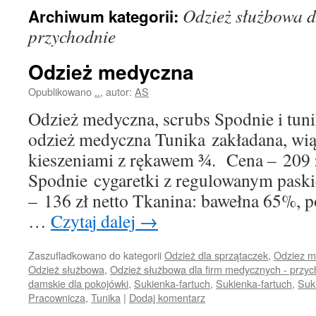
Odzież służbowa d
Archiwum kategorii:
przychodnie
Odzież medyczna
Opublikowano
..
,
autor:
AS
Odzież medyczna, scrubs Spodnie i tun
odzież medyczna Tunika zakładana, wi
kieszeniami z rękawem ¾. Cena – 209 z
Spodnie cygaretki z regulowanym paski
– 136 zł netto Tkanina: bawełna 65%, po
…
Czytaj dalej
→
Zaszufladkowano do kategorii
Odzież dla sprzątaczek
,
Odziez m
Odzież służbowa
,
Odzież służbowa dla firm medycznych - przyc
damskie dla pokojówki
,
Sukienka-fartuch
,
Sukienka-fartuch
,
Suk
Pracownicza
,
Tunika
|
Dodaj komentarz