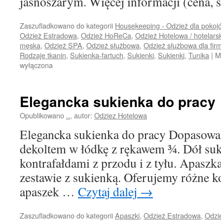
jasnoszarym. Więcej informacji (cena, s
Zaszufladkowano do kategorii
Housekeeping - Odzież dla pokoj
Odzież Estradowa
,
Odzież HoReCa
,
Odzież Hotelowa / hotelarsk
męska
,
Odzież SPA
,
Odzież służbowa
,
Odzież służbowa dla fir
Rodzaje tkanin
,
Sukienka-fartuch
,
Sukienki
,
Sukienki
,
Tunika
|
M
wyłączona
Elegancka sukienka do pracy
Opublikowano
..
,
autor:
Odziez Hotelowa
Elegancka sukienka do pracy Dopasowa
dekoltem w łódkę z rękawem ¾. Dół suki
kontrafałdami z przodu i z tyłu. Apaszka
zestawie z sukienką. Oferujemy różne k
apaszek …
Czytaj dalej
→
Zaszufladkowano do kategorii
Apaszki
,
Odzież Estradowa
,
Odzi