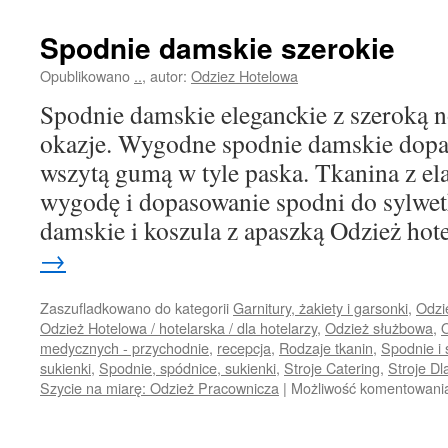
Spodnie damskie szerokie
Opublikowano
..
,
autor:
Odziez Hotelowa
Spodnie damskie eleganckie z szeroką 
okazje. Wygodne spodnie damskie dopa
wszytą gumą w tyle paska. Tkanina z el
wygodę i dopasowanie spodni do sylwet
damskie i koszula z apaszką Odzież ho
→
Zaszufladkowano do kategorii
Garnitury, żakiety i garsonki
,
Odzi
Odzież Hotelowa / hotelarska / dla hotelarzy
,
Odzież służbowa
,
O
medycznych - przychodnie
,
recepcja
,
Rodzaje tkanin
,
Spodnie i
sukienki
,
Spodnie, spódnice, sukienki
,
Stroje Catering
,
Stroje Dl
Szycie na miarę: Odzież Pracownicza
|
Możliwość komentowan