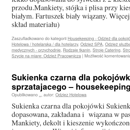
przodu.Mankiety, stójka i plisa przy ki
białym. Fartuszek biały wiązany. Więcej
skład materiału)
Zaszufladkowano do kategorii
Housekeeping - Odzież dla pokoj
Hotelowa / hotelarska / dla hotelarzy
,
Odzież SPA
,
Odzież służ
medycznych - przychodnie
,
Rodzaje tkanin
,
Stroje Catering
,
Str
Szycie na miarę: Odzież Pracownicza
|
Możliwość komentowan
Sukienka czarna dla pokojówk
sprzatajacego – housekeepin
Opublikowano
..
,
autor:
Odziez Hotelowa
Sukienka czarna dla pokojówki Sukienk
dopasowana, zakładana i wiązana w pasi
Mankiety, dekolt i kieszenie wykończo