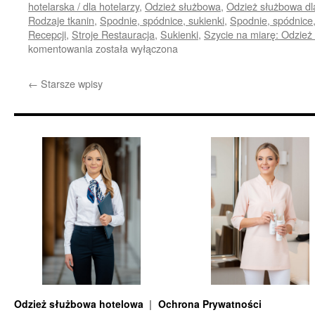
hotelarska / dla hotelarzy
,
Odzież służbowa
,
Odzież służbowa dl
Rodzaje tkanin
,
Spodnie, spódnice, sukienki
,
Spodnie, spódnice,
Recepcji
,
Stroje Restauracja
,
Sukienki
,
Szycie na miarę: Odzież
Elegancka
komentowania
została wyłączona
sukienka
do
←
Starsze wpisy
pracy
Odzież służbowa hotelowa
Ochrona Prywatności