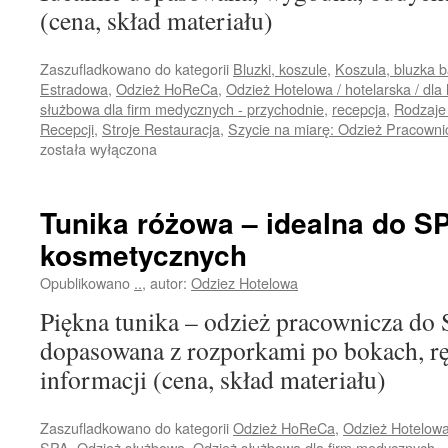
szpitalu
(cena, skład materiału)
Zaszufladkowano do kategorii
Bluzki, koszule
,
Koszula, bluzka 
Estradowa
,
Odzież HoReCa
,
Odzież Hotelowa / hotelarska / dla 
służbowa dla firm medycznych - przychodnie
,
recepcja
,
Rodzaje 
Recepcji
,
Stroje Restauracja
,
Szycie na miarę: Odzież Pracowni
została wyłączona
Tunika różowa – idealna do S
kosmetycznych
Opublikowano
..
,
autor:
Odziez Hotelowa
Piękna tunika – odzież pracownicza do
dopasowana z rozporkami po bokach, r
informacji (cena, skład materiału)
Zaszufladkowano do kategorii
Odzież HoReCa
,
Odzież Hotelowa 
SPA
,
Odzież służbowa
,
Odzież służbowa dla firm medycznych -