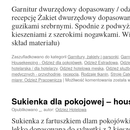
Garnitur dwurzędowy dopasowany / odzie
recepcję Żakiet dwurzędowy dopasowany
guzikami srebrnymi. Spodnie z podwyż
kieszeniami z szerokimi nogawkami. Wię
skład materiału)
Zaszufladkowano do kategorii
Garnitury, żakiety i garsonki
,
Garni
Housekeeping - Odzież dla pokojówek
,
Odzież Estradowa
,
Odzi
hotelarska / dla hotelarzy
,
Odzież hotelowa męska
,
Odzież służ
medycznych - przychodnie
,
recepcja
,
Rodzaje tkanin
,
Stroje Cat
Garnitur
miarę: Odzież Pracownicza
|
Możliwość komentowania
została 
dwurzęd
dopasow
Sukienka dla pokojowej – ho
Opublikowano
..
,
autor:
Odziez Hotelowa
Sukienka z fartuszkiem dlam pokojówk
lekko dopasowana do sylwetki z 2 kiesz