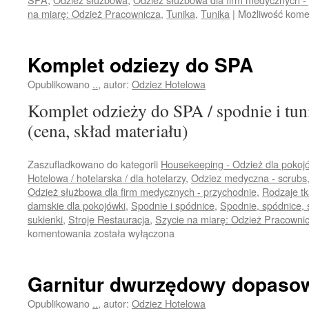
na miarę: Odzież Pracownicza
,
Tunika
,
Tunika
|
Możliwość kom
Komplet odziezy do SPA
Opublikowano
..
,
autor:
Odziez Hotelowa
Komplet odzieży do SPA / spodnie i tun
(cena, skład materiału)
Zaszufladkowano do kategorii
Housekeeping - Odzież dla pokoj
Hotelowa / hotelarska / dla hotelarzy
,
Odziez medyczna - scrubs
Odzież służbowa dla firm medycznych - przychodnie
,
Rodzaje tk
damskie dla pokojówki
,
Spodnie i spódnice
,
Spodnie, spódnice, 
sukienki
,
Stroje Restauracja
,
Szycie na miarę: Odzież Pracowni
Komplet
komentowania
została wyłączona
odziezy
do
SPA
Garnitur dwurzędowy dopaso
Opublikowano
..
,
autor:
Odziez Hotelowa