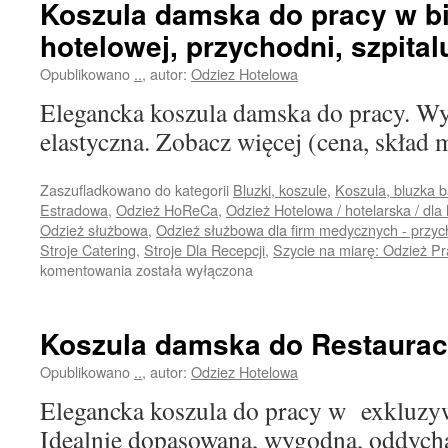
Koszula damska do pracy w bi
hotelowej, przychodni, szpital
Opublikowano
..
,
autor:
Odziez Hotelowa
Elegancka koszula damska do pracy. W
elastyczna. Zobacz więcej (cena, skład 
Zaszufladkowano do kategorii
Bluzki, koszule
,
Koszula, bluzka 
Estradowa
,
Odzież HoReCa
,
Odzież Hotelowa / hotelarska / dla 
Odzież służbowa
,
Odzież służbowa dla firm medycznych - przyc
Stroje Catering
,
Stroje Dla Recepcji
,
Szycie na miarę: Odzież P
Koszula
komentowania
została wyłączona
damska
do
pracy
Koszula damska do Restaurac
w
biurze,
Opublikowano
..
,
autor:
Odziez Hotelowa
recepcji
Elegancka koszula do pracy w exkluzyw
hotelowej,
przychodni,
Idealnie dopasowana, wygodna, oddycha