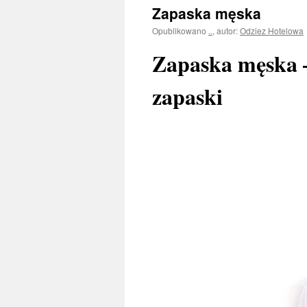
Zapaska męska
Opublikowano
..
,
autor:
Odziez Hotelowa
Zapaska męska –
zapaski