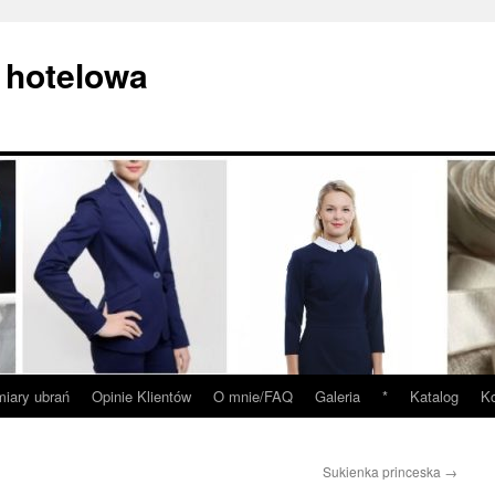
 hotelowa
iary ubrań
Opinie Klientów
O mnie/FAQ
Galeria
*
Katalog
Ko
Sukienka princeska
→