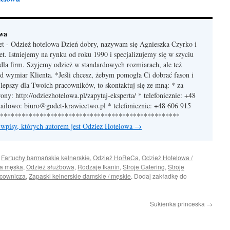
owa
et - Odzież hotelowa Dzień dobry, nazywam się Agnieszka Czyrko i
et. Istniejemy na rynku od roku 1990 i specjalizujemy się w szyciu
dla firm. Szyjemy odzież w standardowych rozmiarach, ale też
 wymiar Klienta. *Jeśli chcesz, żebym pomogła Ci dobrać fason i
jlepszy dla Twoich pracowników, to skontaktuj się ze mną: * za
ony: http://odziezhotelowa.pl/zapytaj-eksperta/ * telefonicznie: +48
ailowo: biuro@godet-krawiectwo.pl * telefonicznie: +48 606 915
***************************************************
 wpisy, których autorem jest Odziez Hotelowa
→
i
Fartuchy barmańskie kelnerskie
,
Odzież HoReCa
,
Odzież Hotelowa /
wa męska
,
Odzież służbowa
,
Rodzaje tkanin
,
Stroje Catering
,
Stroje
acownicza
,
Zapaski kelnerskie damskie / męskie
. Dodaj zakładkę do
Sukienka princeska
→