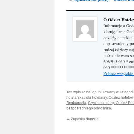
O Odziez Hotel
Informacje o God
kieruję firmą God
odzieży damskiej 
dopasowujemy pod
rodzaj odzieży na
pośrednictwem str
606 915 050 * em
050 **********
Zobacz wszystkie
Ten wpis został opublikowany w kategori
hotelarska / dla hotelarzy
,
Odzież hotelo
Restauracja
,
Szycie na miarę: Odzież Pr
bezpośredniego odnośnika
.
←
Zapaska damska