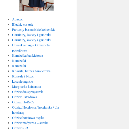
Apaszki
Bluzki, koszule
Fartuchy barmańskie kelnerskie
Garnitury, żakiety i garsonki
Garnitury, żakiety i garsonki
Housekeeping – Odzież dla
pokojówek
Kamizelka bankietowa
Kamizelki
Kamizelki
Koszula, bluzka bankietowa
Koszule i bluzki
koszule męskie
Marynarka kelnerska
Odzież dla sprzątaczek
Odzież Estradowa
Odzież HoReCa
Odzież Hotelowa / hotelarska / dla
hotelarzy
Odzież hotelowa męska
Odziez medyczna – scrubs
Odzież SPA