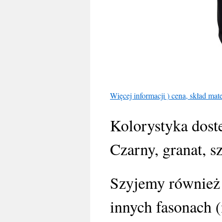
Więcej informacji ) cena, skład mate
Kolorystyka dost
Czarny, granat, sz
Szyjemy również 
innych fasonach (