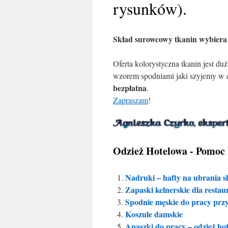
rysunków).
Skład surowcowy tkanin wybiera 
Oferta kolorystyczna tkanin jest d
wzorem spodniami jaki szyjemy w c
bezpłatna
.
Zapraszam
!
Odzież Hotelowa - Pomoc 
Nadruki – hafty na ubrania sł
Zapaski kelnerskie dla restau
Spodnie męskie do pracy przy
Koszule damskie
Apaszki do pracy – odzież ho