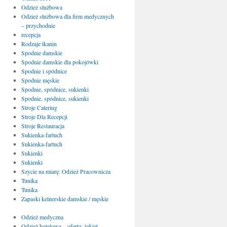
Odzież służbowa
Odzież służbowa dla firm medycznych
– przychodnie
recepcja
Rodzaje tkanin
Spodnie damskie
Spodnie damskie dla pokojówki
Spodnie i spódnice
Spodnie męskie
Spodnie, spódnice, sukienki
Spodnie, spódnice, sukienki
Stroje Catering
Stroje Dla Recepcji
Stroje Restauracja
Sukienka-fartuch
Sukienka-fartuch
Sukienki
Sukienki
Szycie na miarę: Odzież Pracownicza
Tunika
Tunika
Zapaski kelnerskie damskie / męskie
Odzież medyczna
Odzież hotelowa – oferta: żakiet,