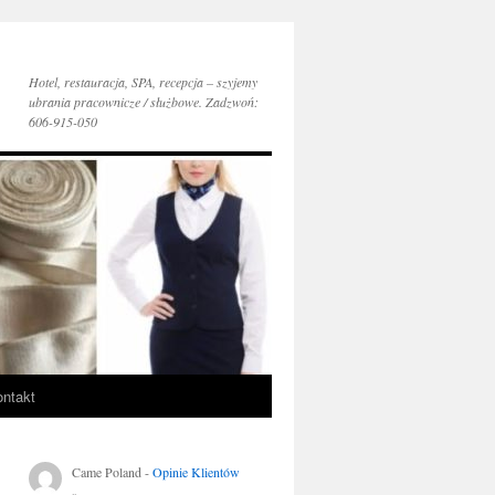
Hotel, restauracja, SPA, recepcja – szyjemy
ubrania pracownicze / służbowe. Zadzwoń:
606-915-050
ntakt
Came Poland
-
Opinie Klientów
..