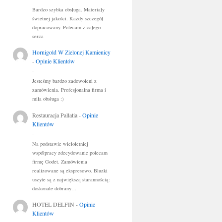
Bardzo szybka obsługa. Materiały
świetnej jakości. Każdy szczegół
dopracowany. Polecam z całego
serca
Hornigold W Zielonej Kamienicy
-
Opinie Klientów
..
Jesteśmy bardzo zadowoleni z
zamówienia. Profesjonalna firma i
miła obsługa :)
Restauracja Pallatia
-
Opinie
Klientów
..
Na podstawie wieloletniej
współpracy zdecydowanie polecam
firmę Godet. Zamówienia
realizowane są ekspresowo. Bluzki
uszyte są z największą starannością:
doskonale dobrany…
HOTEL DELFIN
-
Opinie
Klientów