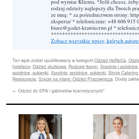
pod wymiar Klienta. *Jeśli chcesz, żeb
rodzaj odzieży najlepszy dla Twoich pra
ze mną: * za pośrednictwem strony: http
eksperta/ * telefonicznie: +48 606 915 
biuro@godet-krawiectwo.pl * telefonic
*******************************
Zobacz wszystkie wpisy, których autor
Ten wpis został opublikowany w kategorii
Odzież HoReCa
,
Odzie
hotelarzy
,
Odzież służbowa
,
Rodzaje tkanin
,
Spodnie i spódnice
spódnice, sukienki
,
Spodnie, spódnice, sukienki
,
Stroje Catering
Restauracja
,
Szycie na miarę: Odzież Pracownicza
. Dodaj zakł
←
Odzież do SPA i gabinetów kosmetycznych*