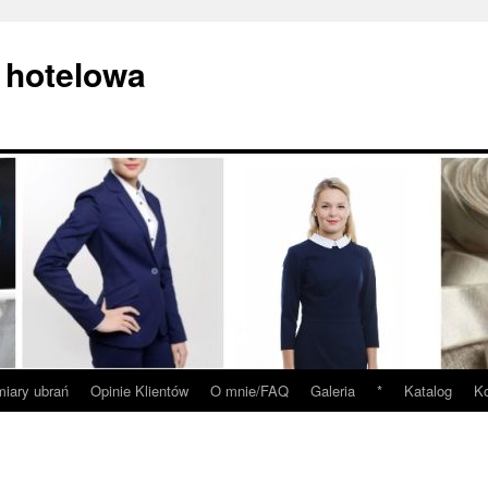
 hotelowa
iary ubrań
Opinie Klientów
O mnie/FAQ
Galeria
*
Katalog
Ko