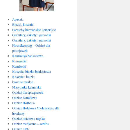
Apaszki
Bluzki, koszule
Fartuchy barmańskie kelnerskie
Garnitury, żakiety i garsonki
Garnitury, żakiety i garsonki
Housekeeping – Odzież dla
pokojówek
Kamizelka bankietowa
Kamizelki
Kamizelki
Koszula, bluzka bankietowa
Koszule i bluzki
koszule męskie
Marynarka kelnerska
Odzież dla sprzątaczek
Odzież Estradowa
Odzież HoReCa
Odzież Hotelowa / hotelarska / dla
hotelarzy
Odzież hotelowa męska
Odziez medyczna – scrubs
Odzież SPA