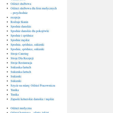
Odzież służbowa
Odzież służbowa dla firm medycznych
– przychodnie
recepcja
Rodzaje tkanin
Spodnie damskie
Spodnie damskie dla pokojówki
Spodnie i spódnice
Spodnie męskie
Spodnie, spódnice, sukienki
Spodnie, spódnice, sukienki
Stroje Catering
Stroje Dla Recepcji
Stroje Restauracja
Sukienka-fartuch
Sukienka-fartuch
Sukienki
Sukienki
Szycie na miarę: Odzież Pracownicza
Tunika
Tunika
Zapaski kelnerskie damskie / męskie
Odzież medyczna
Odzież hotelowa – oferta: żakiet,