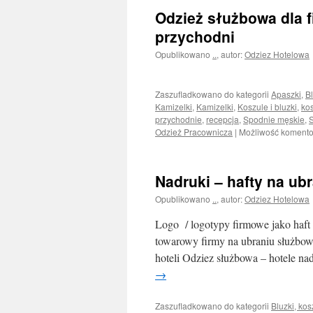
Odzież służbowa dla 
przychodni
Opublikowano
..
,
autor:
Odziez Hotelowa
Zaszufladkowano do kategorii
Apaszki
,
Bl
Kamizelki
,
Kamizelki
,
Koszule i bluzki
,
ko
przychodnie
,
recepcja
,
Spodnie męskie
,
S
Odzież Pracownicza
|
Możliwość koment
Nadruki – hafty na ub
Opublikowano
..
,
autor:
Odziez Hotelowa
Logo / logotypy firmowe jako haf
towarowy firmy na ubraniu służbow
hoteli Odziez służbowa – hotele na
→
Zaszufladkowano do kategorii
Bluzki, kos