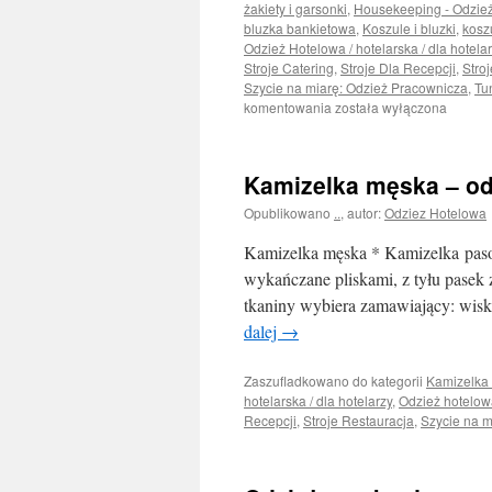
żakiety i garsonki
,
Housekeeping - Odzież
bluzka bankietowa
,
Koszule i bluzki
,
kosz
Odzież Hotelowa / hotelarska / dla hotela
Stroje Catering
,
Stroje Dla Recepcji
,
Stro
Szycie na miarę: Odzież Pracownicza
,
Tu
Nadruki
komentowania
została wyłączona
–
hafty
na
Kamizelka męska – od
ubrania
służbowe
Opublikowano
..
,
autor:
Odziez Hotelowa
do
hotelu
Kamizelka męska * Kamizelka paso
(logo
wykańczane pliskami, z tyłu pasek 
hotelu)
tkaniny wybiera zamawiający: wisk
dalej
→
Zaszufladkowano do kategorii
Kamizelka
hotelarska / dla hotelarzy
,
Odzież hotelo
Recepcji
,
Stroje Restauracja
,
Szycie na m