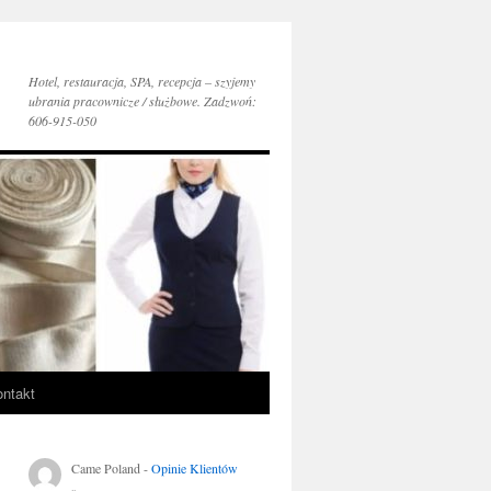
Hotel, restauracja, SPA, recepcja – szyjemy
ubrania pracownicze / służbowe. Zadzwoń:
606-915-050
ntakt
Came Poland
-
Opinie Klientów
..