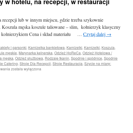
w hotelu, na recepcji, w restauracji
hotelowa
 recepcji lub w innym miejscu, gdzie trzeba szykownie
. Koszula męska koszule taliowane – slim, kołnierzyk klasyczny
ym kolnierzykiem Cena i skład materiału …
Czytaj dalej
→
żakiety i garsonki
,
Kamizelka bankietowa
,
Kamizelki
,
Kamizelki
,
Koszula,
ule męskie
,
Marynarka kelnerska
,
Odzież HoReCa
,
Odzież Hotelowa /
wa męska
,
Odzież służbowa
,
Rodzaje tkanin
,
Spodnie i spódnice
,
Spodnie
je Catering
,
Stroje Dla Recepcji
,
Stroje Restauracja
,
Szycie na miarę:
Odzież
owania
została wyłączona
męska
do
pracy
w
hotelu,
na
recepcji,
w
restauracji