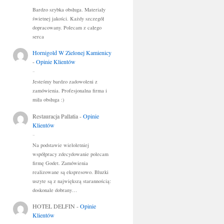
Bardzo szybka obsługa. Materiały
świetnej jakości. Każdy szczegół
dopracowany. Polecam z całego
serca
Hornigold W Zielonej Kamienicy
-
Opinie Klientów
..
Jesteśmy bardzo zadowoleni z
zamówienia. Profesjonalna firma i
miła obsługa :)
Restauracja Pallatia
-
Opinie
Klientów
..
Na podstawie wieloletniej
współpracy zdecydowanie polecam
firmę Godet. Zamówienia
realizowane są ekspresowo. Bluzki
uszyte są z największą starannością:
doskonale dobrany…
HOTEL DELFIN
-
Opinie
Klientów