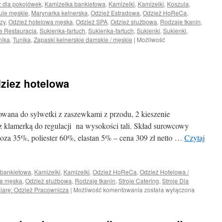
 dla pokojówek
,
Kamizelka bankietowa
,
Kamizelki
,
Kamizelki
,
Koszula,
ule męskie
,
Marynarka kelnerska
,
Odzież Estradowa
,
Odzież HoReCa
,
rzy
,
Odzież hotelowa męska
,
Odzież SPA
,
Odzież służbowa
,
Rodzaje tkanin
,
je Restauracja
,
Sukienka-fartuch
,
Sukienka-fartuch
,
Sukienki
,
Sukienki
,
nika
,
Tunika
,
Zapaski kelnerskie damskie / męskie
|
Możliwość
ziez hotelowa
wana do sylwetki z zaszewkami z przodu, 2 kieszenie
z klamerką do regulacji na wysokości tali. Skład surowcowy
oza 35%, poliester 60%, elastan 5% – cena 309 zł netto …
Czytaj
 bankietowa
,
Kamizelki
,
Kamizelki
,
Odzież HoReCa
,
Odzież Hotelowa /
wa męska
,
Odzież służbowa
,
Rodzaje tkanin
,
Stroje Catering
,
Stroje Dla
Kamizelka
iarę: Odzież Pracownicza
|
Możliwość komentowania
została wyłączona
męska
–
odziez