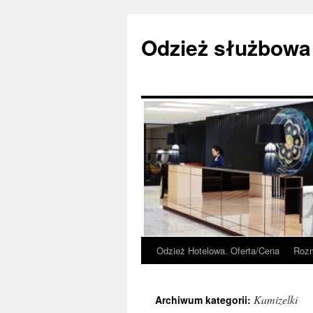
Przejdź
do
Odzież służbowa
treści
Odzież Hotelowa. Oferta/Cena
Rozm
Kamizelki
Archiwum kategorii: