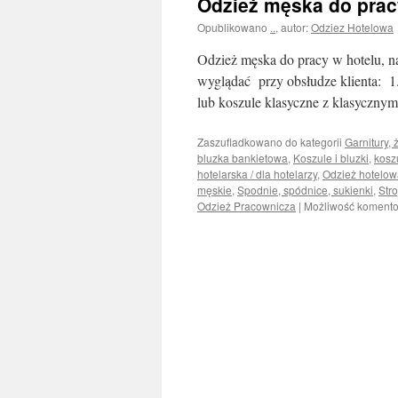
Odzież męska do pracy 
Opublikowano
..
,
autor:
Odziez Hotelowa
Odzież męska do pracy w hotelu, na
wyglądać przy obsłudze klienta: 1
lub koszule klasyczne z klasyczn
Zaszufladkowano do kategorii
Garnitury, 
bluzka bankietowa
,
Koszule i bluzki
,
kosz
hotelarska / dla hotelarzy
,
Odzież hotelo
męskie
,
Spodnie, spódnice, sukienki
,
Stro
Odzież Pracownicza
|
Możliwość koment