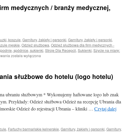
firm medycznych / branży medycznej,
uzki, koszule
,
Garnitury, żakiety i garsonki
,
Garnitury, żakiety i garsonki
,
szule męskie
,
Odzież służbowa
,
Odzież służbowa dla firm medycznych -
podnie, spódnice, sukienki
,
Stroje Dla Recepcji
,
Sukienki
,
Szycie na miarę:
Odzież
owania
została wyłączona
służbowa
dla
firm
rania służbowe do hotelu (logo hotelu)
medycznych
/
branży
medycznej,
t na ubraniu służbowym * Wykonujemy haftowane logo lub znak
przychodni
ym. Przykłady: Odzież służbowa Odzież na recepcję Ubrania dla
dmorskie Odzież do rejestracji Ubrania – kliniki …
Czytaj dalej
zule
,
Fartuchy barmańskie kelnerskie
,
Garnitury, żakiety i garsonki
,
Garnitury,