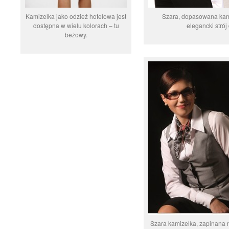
Kamizelka jako odzież hotelowa jest
Szara, dopasowana kam
dostępna w wielu kolorach – tu
elegancki strój
beżowy.
Szara kamizelka, zapinana n