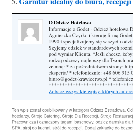
Garnitur idealny do biura, recepcji
O Odziez Hotelowa
Informacje o Godet - Odzież hotelowa 
Agnieszka Czyrko i kieruję firmą Godet
1990 i specjalizujemy się w szyciu odzi
Szyjemy odzież w standardowych rozmi
pod wymiar Klienta. *Jeśli chcesz, żeb
rodzaj odzieży najlepszy dla Twoich pra
ze mną: * za pośrednictwem strony: http
eksperta/ * telefonicznie: +48 606 915 
biuro@godet-krawiectwo.pl * telefonic
*******************************
Zobacz wszystkie wpisy, których autor
Ten wpis został opublikowany w kategorii
Odzież Estradowa
,
Odz
hotelarzy
,
Stroje Catering
,
Stroje Dla Recepcji
,
Stroje Restaurac
Pracownicza
i oznaczony tagami
basenowy
,
odziez damska dla 
SPA
,
strój do kuchni
,
strój do recepcji
. Dodaj zakładkę do
bezpo