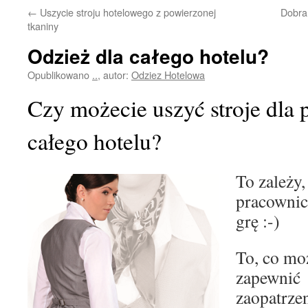
←
Uszycie stroju hotelowego z powierzonej
Dobra 
tkaniny
Odzież dla całego hotelu?
Opublikowano
..
,
autor:
Odziez Hotelowa
Czy możecie uszyć stroje dla
całego hotelu?
To zależy, 
pracownic
grę :-)
To, co m
zapewnić 
zaopatrze