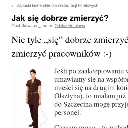
←
Zapaski kelnerskie dla restauracji hotelowych
Jak się dobrze zmierzyć?
Opublikowano
..
,
autor:
Odziez Hotelowa
Nie tyle „się” dobrze zmierzy
zmierzyć pracowników :-)
Jeśli po zaakceptowaniu
umawiamy się na współpr
mieści się na drugim końc
Olsztyna), to miałam już 
do Szczecina mogę przyj
personel.
Czasem mogę – to wchod