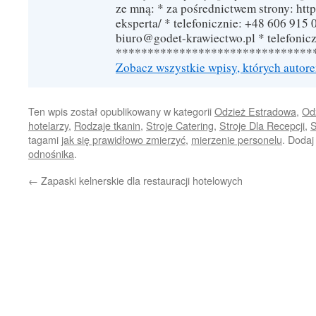
ze mną: * za pośrednictwem strony: http
eksperta/ * telefonicznie: +48 606 915 
biuro@godet-krawiectwo.pl * telefonic
*******************************
Zobacz wszystkie wpisy, których autor
Ten wpis został opublikowany w kategorii
Odzież Estradowa
,
Odz
hotelarzy
,
Rodzaje tkanin
,
Stroje Catering
,
Stroje Dla Recepcji
,
S
tagami
jak się prawidłowo zmierzyć
,
mierzenie personelu
. Dodaj
odnośnika
.
←
Zapaski kelnerskie dla restauracji hotelowych